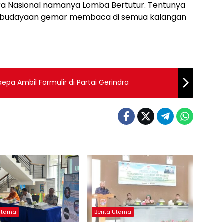
ra Nasional namanya Lomba Bertutur. Tentunya
pembudayaan gemar membaca di semua kalangan
aepa Ambil Formulir di Partai Gerindra
 Utama
Berita Utama