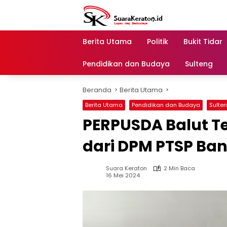
Langsung
ke
konten
Berita Utama
Politik
Bukit Tidar
Pendidikan dan Budaya
Sulteng
Beranda
Berita Utama
Berita Utama
Pendidikan dan Budaya
Sulte
PERPUSDA Balut 
dari DPM PTSP Ban
Suara Keraton
2 Min Baca
16 Mei 2024