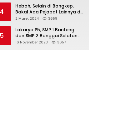
Heboh, Selain di Bangkep,
4
Bakal Ada Pejabat Lainnya di
Banggai Laut yang Bakal di
2 Maret 2024
3659
Ciduk, Bagini Kata Kapolres!
Lokarya P5, SMP 1 Banteng
5
dan SMP 2 Banggai Selatan
Curi Perhatian
16 November 2023
3657