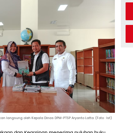
n langsung oleh Kepala Dinas DPM-PTSP Aryanto Latta. (Foto : Ist)
akaan dan Kearsipan menerima puluhan buku