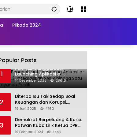
wa
Pilkada 2024
Popular Posts
Pemkab Banggai Laut
1
Launching Aplikasi e-
Balimang V.3, Integrasikan
14 Desember 2025
28616
SAKIP hingga Satu Data
Layanan Publik
Diterpa Isu Tak Sedap Soal
2
Keuangan dan Korupsi,
Pemda Balut Sebut Isu Tak
19 Juni 2025
4760
Berdasar
Demokrat Berpeluang 4 Kursi,
3
Patwan Kuba Lirik Ketua DPRD
Banggai Laut
19 Februari 2024
4443