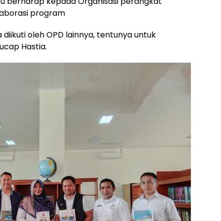
tu berharap kepada Organisasi perangkat
laborasi program
diikuti oleh OPD lainnya, tentunya untuk
ucap Hastia.