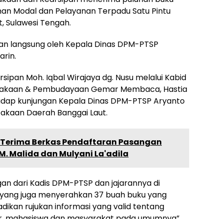
an Modal dan Pelayanan Terpadu Satu Pintu
, Sulawesi Tengah.
an langsung oleh Kepala Dinas DPM-PTSP
arin.
ipan Moh. Iqbal Wirajaya dg. Nusu melalui Kabid
takaan & Pembudayaan Gemar Membaca, Hastia
adap kunjungan Kepala Dinas DPM-PTSP Aryanto
takaan Daerah Banggai Laut.
 Terima Berkas Pendaftaran Pasangan
. Malida dan Mulyani La'adila
an dari Kadis DPM-PTSP dan jajarannya di
 yang juga menyerahkan 37 buah buku yang
adikan rujukan informasi yang valid tentang
jar, mahasiswa dan masyarakat pada umumnya”