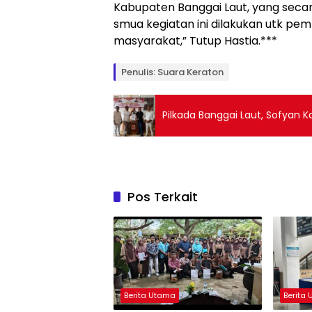
Kabupaten Banggai Laut, yang seca
smua kegiatan ini dilakukan utk 
masyarakat,” Tutup Hastia.***
Penulis: Suara Keraton
Pilkada Banggai Laut, Sofyan K
Pos Terkait
Berita Utama
Berita