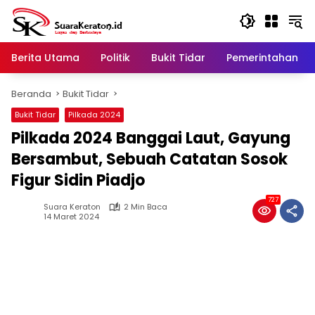
Langsung
ke
konten
Berita Utama
Politik
Bukit Tidar
Pemerintahan
Beranda
Bukit Tidar
Bukit Tidar
Pilkada 2024
Pilkada 2024 Banggai Laut, Gayung
Bersambut, Sebuah Catatan Sosok
Figur Sidin Piadjo
727
Suara Keraton
2 Min Baca
14 Maret 2024