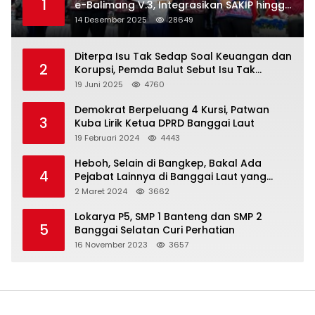
1
e-Balimang V.3, Integrasikan SAKIP hingga
Satu Data Layanan Publik
14 Desember 2025
28649
Diterpa Isu Tak Sedap Soal Keuangan dan
2
Korupsi, Pemda Balut Sebut Isu Tak
Berdasar
19 Juni 2025
4760
Demokrat Berpeluang 4 Kursi, Patwan
3
Kuba Lirik Ketua DPRD Banggai Laut
19 Februari 2024
4443
Heboh, Selain di Bangkep, Bakal Ada
4
Pejabat Lainnya di Banggai Laut yang
Bakal di Ciduk, Bagini Kata Kapolres!
2 Maret 2024
3662
Lokarya P5, SMP 1 Banteng dan SMP 2
5
Banggai Selatan Curi Perhatian
16 November 2023
3657