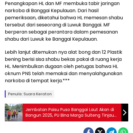
Penangkapan HL dan MF membuka tabir jaringan
narkoba di Banggai Kepulauan. Dari hasil
pemeriksaan, diketahui bahwa HL memesan shabu
tersebut dari seseorang di Luwuk Banggai. MF
berperan sebagai perantara dalam pemesanan
shabu dari Luwuk ke Banggai Kepulauan.
Lebih lanjut ditemukan nya alat bong dan 12 Plastik
bening berisi sisa shabu bekas pakai di ruang kerja
HL. Menimbulkan dugaan oleh petugas bahwa HL
oknum PNS telah memakai dan menyalahgunakan
narkoba di tempat kerja.***
Penulis: Suara Keraton
Jembatan Paisu Puso Banggai Laut Akan di
Bangun 2025, PU Bina Marga Sulteng Tinjau
Lokasi Pembangunan dan Ruas Jalan Tinakin
Mato