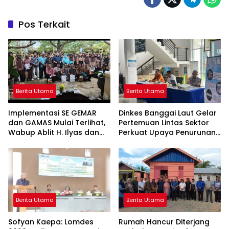
Pos Terkait
Berita Utama
Berita Utama
Implementasi SE GEMAR
Dinkes Banggai Laut Gelar
dan GAMAS Mulai Terlihat,
Pertemuan Lintas Sektor
Wabup Ablit H. Ilyas dan
Perkuat Upaya Penurunan
Para Ayah di Banggai Laut
Stunting di Banggai Laut
Kompak Ambil Rapor Anak
Berita Utama
Berita Utama
Sofyan Kaepa: Lomdes
Rumah Hancur Diterjang