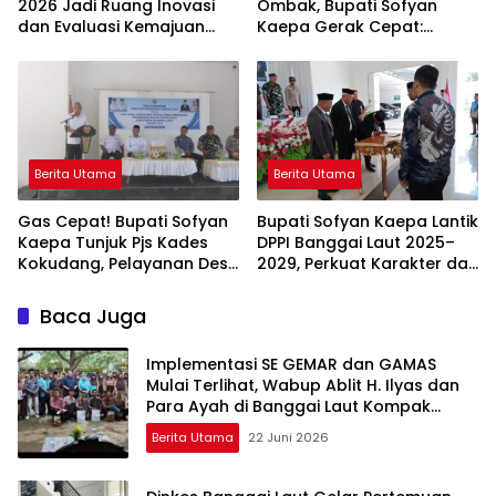
2026 Jadi Ruang Inovasi
Ombak, Bupati Sofyan
dan Evaluasi Kemajuan
Kaepa Gerak Cepat:
Desa
Bantuan Langsung
Diserahkan!
Berita Utama
Berita Utama
Gas Cepat! Bupati Sofyan
Bupati Sofyan Kaepa Lantik
Kaepa Tunjuk Pjs Kades
DPPI Banggai Laut 2025–
Kokudang, Pelayanan Desa
2029, Perkuat Karakter dan
Jangan Sampai Mandek
Nasionalisme Generasi
Muda
Baca Juga
Implementasi SE GEMAR dan GAMAS
Mulai Terlihat, Wabup Ablit H. Ilyas dan
Para Ayah di Banggai Laut Kompak
Ambil Rapor Anak
Berita Utama
22 Juni 2026