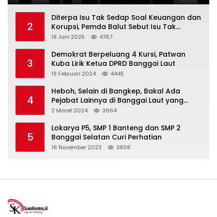
Diterpa Isu Tak Sedap Soal Keuangan dan
2
Korupsi, Pemda Balut Sebut Isu Tak
Berdasar
19 Juni 2025
4767
Demokrat Berpeluang 4 Kursi, Patwan
3
Kuba Lirik Ketua DPRD Banggai Laut
19 Februari 2024
4445
Heboh, Selain di Bangkep, Bakal Ada
4
Pejabat Lainnya di Banggai Laut yang
Bakal di Ciduk, Bagini Kata Kapolres!
2 Maret 2024
3664
Lokarya P5, SMP 1 Banteng dan SMP 2
5
Banggai Selatan Curi Perhatian
16 November 2023
3658