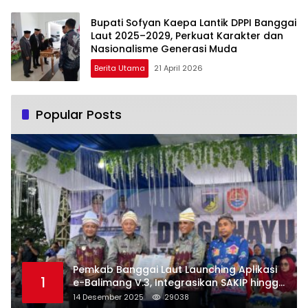
Bupati Sofyan Kaepa Lantik DPPI Banggai
Laut 2025–2029, Perkuat Karakter dan
Nasionalisme Generasi Muda
Berita Utama
21 April 2026
Popular Posts
Pemkab Banggai Laut Launching Aplikasi
1
e-Balimang V.3, Integrasikan SAKIP hingga
Satu Data Layanan Publik
14 Desember 2025
29038