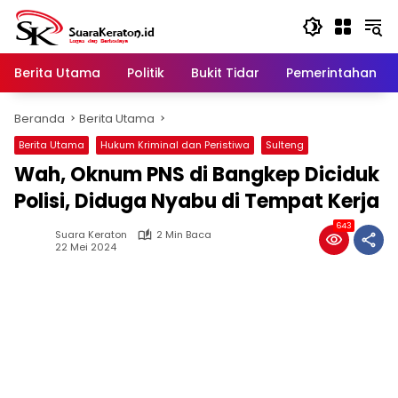
Langsung
ke
konten
Berita Utama
Politik
Bukit Tidar
Pemerintahan
Beranda
Berita Utama
Berita Utama
Hukum Kriminal dan Peristiwa
Sulteng
Wah, Oknum PNS di Bangkep Diciduk
Polisi, Diduga Nyabu di Tempat Kerja
643
Suara Keraton
2 Min Baca
22 Mei 2024