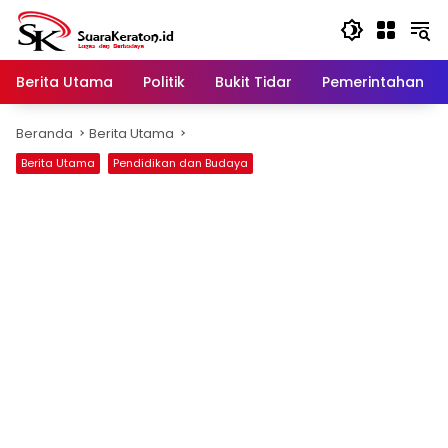
Langsung
ke
konten
Berita Utama
Politik
Bukit Tidar
Pemerintahan
Beranda
Berita Utama
Berita Utama
Pendidikan dan Budaya