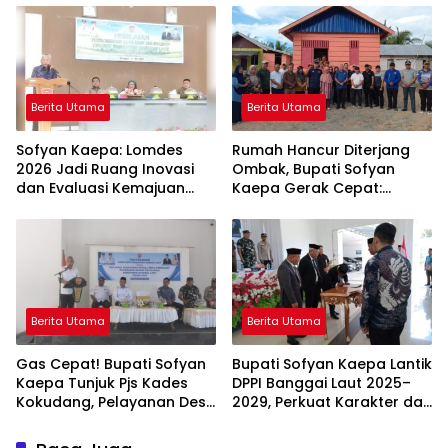
Kompak Ambil Rapor Anak
Berita Utama
Berita Utama
Sofyan Kaepa: Lomdes
Rumah Hancur Diterjang
2026 Jadi Ruang Inovasi
Ombak, Bupati Sofyan
dan Evaluasi Kemajuan
Kaepa Gerak Cepat:
Desa
Bantuan Langsung
Diserahkan!
Berita Utama
Berita Utama
Gas Cepat! Bupati Sofyan
Bupati Sofyan Kaepa Lantik
Kaepa Tunjuk Pjs Kades
DPPI Banggai Laut 2025–
Kokudang, Pelayanan Desa
2029, Perkuat Karakter dan
Jangan Sampai Mandek
Nasionalisme Generasi
Muda