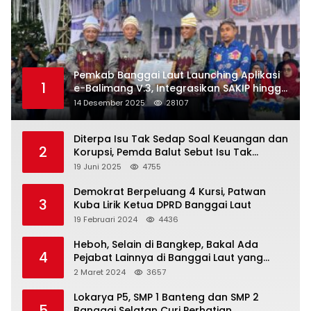
Pemkab Banggai Laut Launching Aplikasi
1
e-Balimang V.3, Integrasikan SAKIP hingga
Satu Data Layanan Publik
14 Desember 2025
28107
Diterpa Isu Tak Sedap Soal Keuangan dan
2
Korupsi, Pemda Balut Sebut Isu Tak
Berdasar
19 Juni 2025
4755
Demokrat Berpeluang 4 Kursi, Patwan
3
Kuba Lirik Ketua DPRD Banggai Laut
19 Februari 2024
4436
Heboh, Selain di Bangkep, Bakal Ada
4
Pejabat Lainnya di Banggai Laut yang
Bakal di Ciduk, Bagini Kata Kapolres!
2 Maret 2024
3657
Lokarya P5, SMP 1 Banteng dan SMP 2
5
Banggai Selatan Curi Perhatian