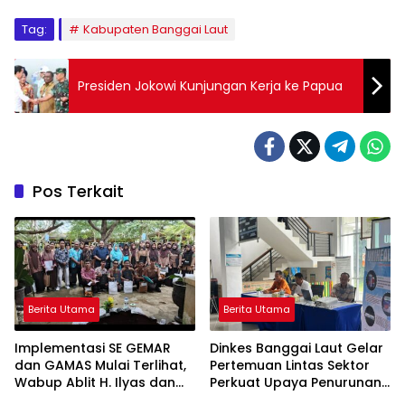
Tag:
Kabupaten Banggai Laut
Presiden Jokowi Kunjungan Kerja ke Papua
Pos Terkait
Berita Utama
Berita Utama
Implementasi SE GEMAR
Dinkes Banggai Laut Gelar
dan GAMAS Mulai Terlihat,
Pertemuan Lintas Sektor
Wabup Ablit H. Ilyas dan
Perkuat Upaya Penurunan
Para Ayah di Banggai Laut
Stunting di Banggai Laut