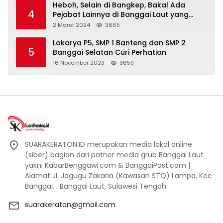
Heboh, Selain di Bangkep, Bakal Ada
4
Pejabat Lainnya di Banggai Laut yang
Bakal di Ciduk, Bagini Kata Kapolres!
2 Maret 2024
3665
Lokarya P5, SMP 1 Banteng dan SMP 2
5
Banggai Selatan Curi Perhatian
16 November 2023
3659
SUARAKERATON.ID merupakan media lokal online
(siber) bagian dari patner media grub Banggai Laut
yakni KabarBenggawi.com & BanggaiPost.com |
Alamat Jl. Jogugu Zakaria (Kawasan STQ) Lampa, Kec
Banggai. . Banggai Laut, Sulawesi Tengah
suarakeraton@gmail.com