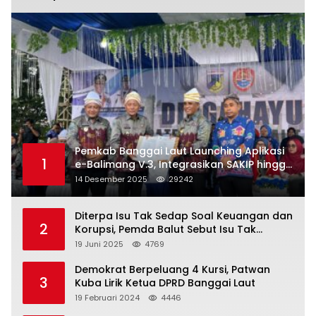
Pemkab Banggai Laut Launching Aplikasi
1
e-Balimang V.3, Integrasikan SAKIP hingga
Satu Data Layanan Publik
14 Desember 2025
29242
Diterpa Isu Tak Sedap Soal Keuangan dan
2
Korupsi, Pemda Balut Sebut Isu Tak
Berdasar
19 Juni 2025
4769
Demokrat Berpeluang 4 Kursi, Patwan
3
Kuba Lirik Ketua DPRD Banggai Laut
19 Februari 2024
4446