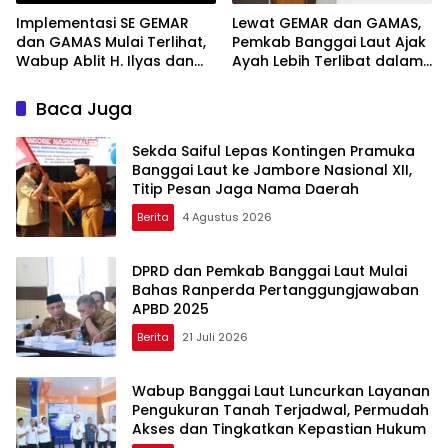
Implementasi SE GEMAR
Lewat GEMAR dan GAMAS,
dan GAMAS Mulai Terlihat,
Pemkab Banggai Laut Ajak
Wabup Ablit H. Ilyas dan
Ayah Lebih Terlibat dalam
Para Ayah di Banggai Laut
Pendidikan Anak
Kompak Ambil Rapor Anak
Baca Juga
Sekda Saiful Lepas Kontingen Pramuka
Banggai Laut ke Jambore Nasional XII,
Titip Pesan Jaga Nama Daerah
Berita
4 Agustus 2026
DPRD dan Pemkab Banggai Laut Mulai
Bahas Ranperda Pertanggungjawaban
APBD 2025
Berita
21 Juli 2026
Wabup Banggai Laut Luncurkan Layanan
Pengukuran Tanah Terjadwal, Permudah
Akses dan Tingkatkan Kepastian Hukum