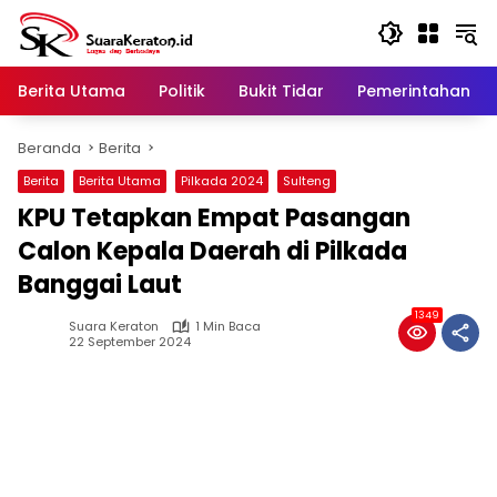
Langsung
ke
konten
Berita Utama
Politik
Bukit Tidar
Pemerintahan
Beranda
Berita
Berita
Berita Utama
Pilkada 2024
Sulteng
KPU Tetapkan Empat Pasangan
Calon Kepala Daerah di Pilkada
Banggai Laut
1349
Suara Keraton
1 Min Baca
22 September 2024