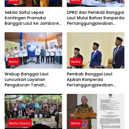
Berita
Berita
Sekda Saiful Lepas
DPRD dan Pemkab Banggai
Kontingen Pramuka
Laut Mulai Bahas Ranperda
Banggai Laut ke Jambore
Pertanggungjawaban
Nasional XII, Titip Pesan
APBD 2025
Jaga Nama Daerah
Berita
Berita
Wabup Banggai Laut
Pemkab Banggai Laut
Luncurkan Layanan
Ajukan Ranperda
Pengukuran Tanah
Pertanggungjawaban
Terjadwal, Permudah
APBD 2025, Realisasi
Akses dan Tingkatkan
Pendapatan Tembus 97,02
Kepastian Hukum
Persen
Berita Utama
Berita