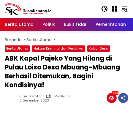
Langsung
ke
konten
Berita Utama
Politik
Bukit Tidar
Pemerintahan
Beranda
Berita Utama
Berita Utama
Hukum Kriminal dan Peristiwa
Kabar Desa
ABK Kapal Pajeko Yang Hilang di
Pulau Loiso Desa Mbuang-Mbuang
Berhasil Ditemukan, Bagini
Kondisinya!
516
Suara Keraton
1 Min Baca
13 Desember 2023