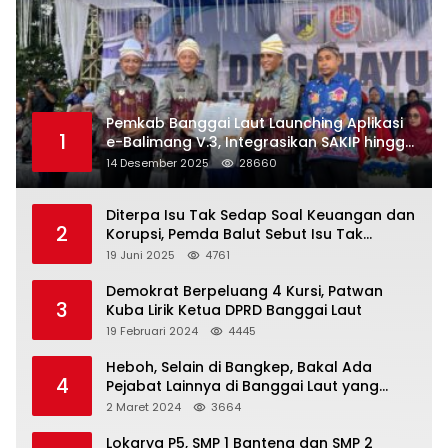
Pemkab Banggai Laut Launching Aplikasi
1
e-Balimang V.3, Integrasikan SAKIP hingga
Satu Data Layanan Publik
14 Desember 2025
28660
Diterpa Isu Tak Sedap Soal Keuangan dan
2
Korupsi, Pemda Balut Sebut Isu Tak
Berdasar
19 Juni 2025
4761
Demokrat Berpeluang 4 Kursi, Patwan
3
Kuba Lirik Ketua DPRD Banggai Laut
19 Februari 2024
4445
Heboh, Selain di Bangkep, Bakal Ada
4
Pejabat Lainnya di Banggai Laut yang
Bakal di Ciduk, Bagini Kata Kapolres!
2 Maret 2024
3664
Lokarya P5, SMP 1 Banteng dan SMP 2