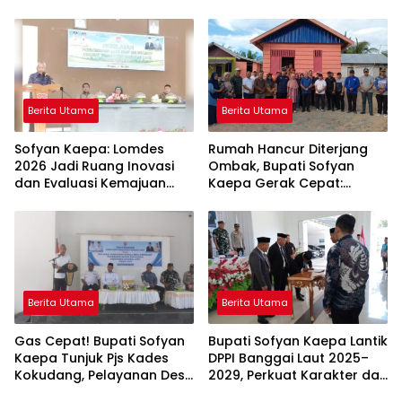
Para Ayah di Banggai Laut
Stunting di Banggai Laut
Kompak Ambil Rapor Anak
Berita Utama
Berita Utama
Sofyan Kaepa: Lomdes
Rumah Hancur Diterjang
2026 Jadi Ruang Inovasi
Ombak, Bupati Sofyan
dan Evaluasi Kemajuan
Kaepa Gerak Cepat:
Desa
Bantuan Langsung
Diserahkan!
Berita Utama
Berita Utama
Gas Cepat! Bupati Sofyan
Bupati Sofyan Kaepa Lantik
Kaepa Tunjuk Pjs Kades
DPPI Banggai Laut 2025–
Kokudang, Pelayanan Desa
2029, Perkuat Karakter dan
Jangan Sampai Mandek
Nasionalisme Generasi