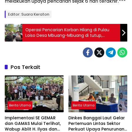
melakukan upaya pencarian sejak 6 hari terakhir.***
Editor: Suara Keraton
Operasi Pencarian Korban Hilang di Pulau
Loiso Desa Mbuang-Mbuang di tutup,
korban ditemukan dengan selamat
Pos Terkait
Berita Utama
Berita Utama
Implementasi SE GEMAR
Dinkes Banggai Laut Gelar
dan GAMAS Mulai Terlihat,
Pertemuan Lintas Sektor
Wabup Ablit H. Ilyas dan
Perkuat Upaya Penurunan