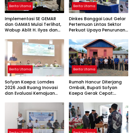
Berita Utama
Berita Utama
Implementasi SE GEMAR
Dinkes Banggai Laut Gelar
dan GAMAS Mulai Terlihat,
Pertemuan Lintas Sektor
Wabup Ablit H. Ilyas dan
Perkuat Upaya Penurunan
Para Ayah di Banggai Laut
Stunting di Banggai Laut
Kompak Ambil Rapor Anak
Berita Utama
Berita Utama
Sofyan Kaepa: Lomdes
Rumah Hancur Diterjang
2026 Jadi Ruang Inovasi
Ombak, Bupati Sofyan
dan Evaluasi Kemajuan
Kaepa Gerak Cepat:
Desa
Bantuan Langsung
Diserahkan!
Berita Utama
Berita Utama