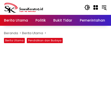
Langsung
ke
konten
Berita Utama
Politik
Bukit Tidar
Pemerintahan
Beranda
Berita Utama
Berita Utama
Pendidikan dan Budaya