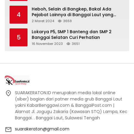
Heboh, Selain di Bangkep, Bakal Ada
4
Pejabat Lainnya di Banggai Laut yang
Bakal di Ciduk, Bagini Kata Kapolres!
2 Maret 2024
3659
Lokarya P5, SMP 1 Banteng dan SMP 2
5
Banggai Selatan Curi Perhatian
16 November 2023
3651
SUARAKERATON.ID merupakan media lokal online
(siber) bagian dari patner media grub Banggai Laut
yakni KabarBenggawi.com & BanggaiPost.com |
Alamat Jl. Jogugu Zakaria (Kawasan STQ) Lampa, Kec
Banggai. . Banggai Laut, Sulawesi Tengah
suarakeraton@gmail.com