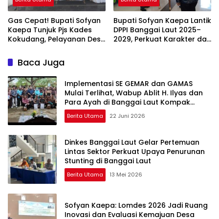
Gas Cepat! Bupati Sofyan
Bupati Sofyan Kaepa Lantik
Kaepa Tunjuk Pjs Kades
DPPI Banggai Laut 2025–
Kokudang, Pelayanan Desa
2029, Perkuat Karakter dan
Jangan Sampai Mandek
Nasionalisme Generasi
Muda
Baca Juga
Implementasi SE GEMAR dan GAMAS
Mulai Terlihat, Wabup Ablit H. Ilyas dan
Para Ayah di Banggai Laut Kompak
Ambil Rapor Anak
Berita Utama
22 Juni 2026
Dinkes Banggai Laut Gelar Pertemuan
Lintas Sektor Perkuat Upaya Penurunan
Stunting di Banggai Laut
Berita Utama
13 Mei 2026
Sofyan Kaepa: Lomdes 2026 Jadi Ruang
Inovasi dan Evaluasi Kemajuan Desa