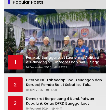
Popular Posts
Pemkab Banggai Laut Launching Aplikasi
1
e-Balimang V.3, Integrasikan SAKIP hingga
Satu Data Layanan Publik
14 Desember 2025
28272
Diterpa Isu Tak Sedap Soal Keuangan dan
2
Korupsi, Pemda Balut Sebut Isu Tak
Berdasar
19 Juni 2025
4758
Demokrat Berpeluang 4 Kursi, Patwan
3
Kuba Lirik Ketua DPRD Banggai Laut
19 Februari 2024
4441