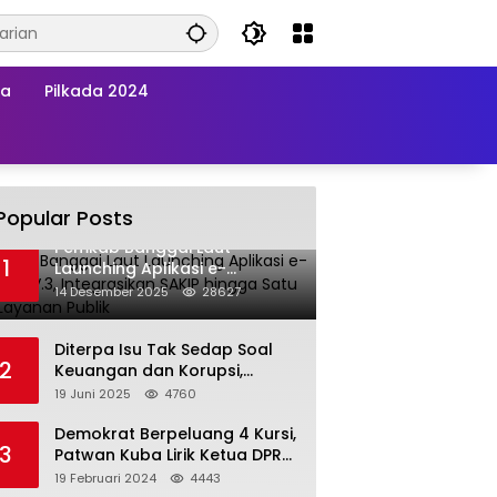
wa
Pilkada 2024
Popular Posts
Pemkab Banggai Laut
1
Launching Aplikasi e-
Balimang V.3, Integrasikan
14 Desember 2025
28627
SAKIP hingga Satu Data
Layanan Publik
Diterpa Isu Tak Sedap Soal
2
Keuangan dan Korupsi,
Pemda Balut Sebut Isu Tak
19 Juni 2025
4760
Berdasar
Demokrat Berpeluang 4 Kursi,
3
Patwan Kuba Lirik Ketua DPRD
Banggai Laut
19 Februari 2024
4443