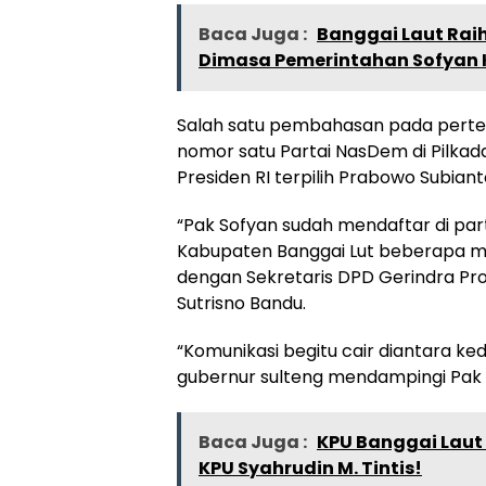
Baca Juga :
Banggai Laut Raih
Dimasa Pemerintahan Sofyan K
Salah satu pembahasan pada pertem
nomor satu Partai NasDem di Pilkada
Presiden RI terpilih Prabowo Subiant
“Pak Sofyan sudah mendaftar di par
Kabupaten Banggai Lut beberapa min
dengan Sekretaris DPD Gerindra Provi
Sutrisno Bandu.
“Komunikasi begitu cair diantara ke
gubernur sulteng mendampingi Pak 
Baca Juga :
KPU Banggai Laut L
KPU Syahrudin M. Tintis!