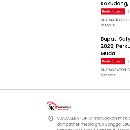
Kokudang,
Berita Utama
2
SUARAKERATON.I
mengisi…
Bupati Sof
2029, Perk
Muda
Berita Utama
2
SUARAKRATON.ID
generasi…
SUARAKERATON.ID merupakan media l
dari patner media grub Banggai La