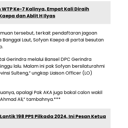
 WTP Ke-7 Kalinya, Empat Kali Diraih
aepa dan Ablit H Ilyas
uan tersebut, terkait pendaftaran jagoan
 Banggai Laut, Sofyan Kaepa di partai besutan
o.
tai Gerindra melalui Bansel DPC Gerindra
ggu lalu. Malam ini pak Sofyan bersilaturahmi
nsi Sulteng,” ungkap Liaison Officer (LO)
duanya, apalagi Pak AKA juga bakal calon wakil
Ahmad Ali,” tambahnya.***
antik 198 PPS Pilkada 2024, Ini Pesan Ketua