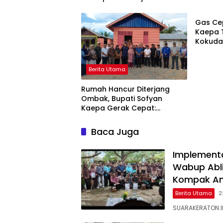
Berita
Para Ayah di Banggai Laut
Stuntin
Kompak Ambil Rapor Anak
Gas Cep
Kaepa T
Kokuda
Jangan
Berita Utama
Rumah Hancur Diterjang
Ombak, Bupati Sofyan
Kaepa Gerak Cepat:
Bantuan Langsung
Diserahkan!
Baca Juga
Implementa
Wabup Ablit
Kompak Am
Berita Utama
2
SUARAKERATON.ID