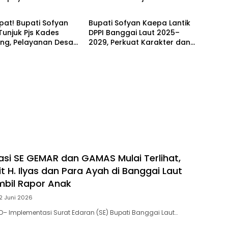
 Utama
Berita Utama
g di Banggai Laut
at! Bupati Sofyan
Bupati Sofyan Kaepa Lantik
unjuk Pjs Kades
DPPI Banggai Laut 2025–
ng, Pelayanan Desa
2029, Perkuat Karakter dan
 Sampai Mandek
Nasionalisme Generasi Muda
si SE GEMAR dan GAMAS Mulai Terlihat,
 H. Ilyas dan Para Ayah di Banggai Laut
bil Rapor Anak
2 Juni 2026
– Implementasi Surat Edaran (SE) Bupati Banggai Laut…