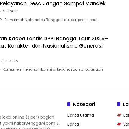
 Pelayanan Desa Jangan Sampai Mandek
2 April 2026
D- Pemerintah Kabupaten Banggai Laut bergerak cepat
yan Kaepa Lantik DPPI Banggai Laut 2025–
uat Karakter dan Nasionalisme Generasi
1 April 2026
- Komitmen menanamkan nilai kebangsaan di kalangan
Kategori
La
Berita Utama
Ba
okal online (siber) bagian
ut yakni KabarBenggawi.com &
Berita
So