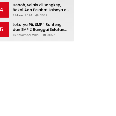
Heboh, Selain di Bangkep,
4
Bakal Ada Pejabat Lainnya di
Banggai Laut yang Bakal di
2 Maret 2024
3659
Ciduk, Bagini Kata Kapolres!
Lokarya P5, SMP 1 Banteng
5
dan SMP 2 Banggai Selatan
Curi Perhatian
16 November 2023
3657