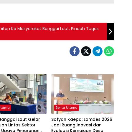
tan Ke Masyarakat Banggai Laut, Pindah Tugas
 Utama
Berita Utama
Banggai Laut Gelar
Sofyan Kaepa: Lomdes 2026
an Lintas Sektor
Jadi Ruang Inovasi dan
t Upaya Penurunan
Evaluasi Kemajuan Desa