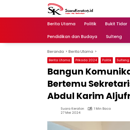
Langsung
ke
konten
Berita Utama
Politik
Bukit Tidar
Pendidikan dan Budaya
Sulteng
Beranda
Berita Utama
Berita Utama
Pilkada 2024
Politik
Sulteng
Bangun Komunikas
Bertemu Sekretari
Abdul Karim Aljufr
Suara Keraton
1 Min Baca
27 Mei 2024