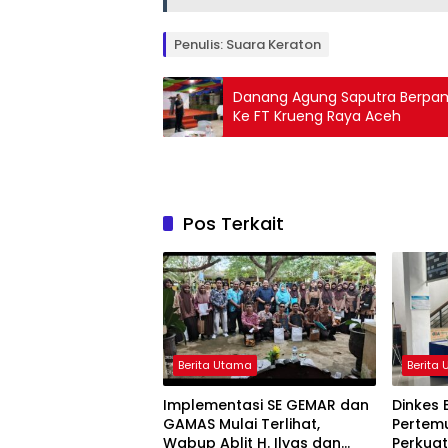
Penulis: Suara Keraton
Danang Agung Saputra Berpami
Ke FT Krueng Raya Aceh
Pos Terkait
Berita Utama
Berita
Implementasi SE GEMAR dan
Dinkes 
GAMAS Mulai Terlihat,
Pertemu
Wabup Ablit H. Ilyas dan
Perkua