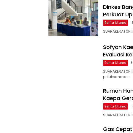
Dinkes Ban
Perkuat Up
Berita Utama
1
SUARAKERATON.ID
Sofyan Kae
Evaluasi K
Berita Utama
8
SUARAKERATON.I
pelaksanaan…
Rumah Hanc
Kaepa Gera
Berita Utama
1
SUARAKERATON.ID
Gas Cepat!