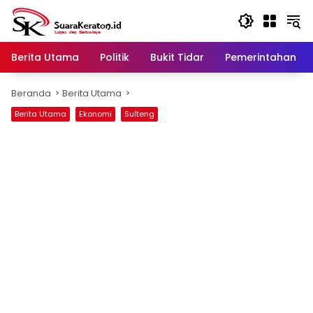
Langsung
ke
konten
Berita Utama
Politik
Bukit Tidar
Pemerintahan
Beranda
Berita Utama
Berita Utama
Ekonomi
Sulteng