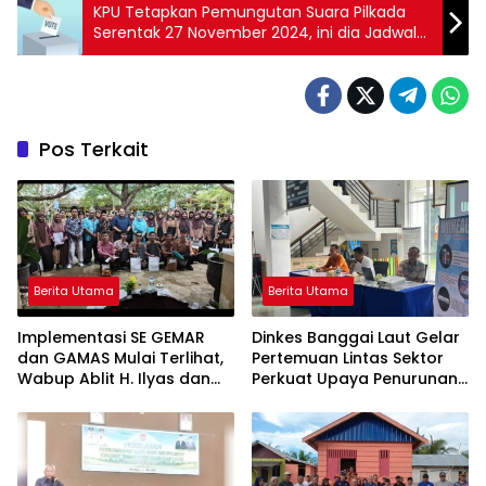
KPU Tetapkan Pemungutan Suara Pilkada
Serentak 27 November 2024, ini dia Jadwal
dan Tahapannya!
Pos Terkait
Berita Utama
Berita Utama
Implementasi SE GEMAR
Dinkes Banggai Laut Gelar
dan GAMAS Mulai Terlihat,
Pertemuan Lintas Sektor
Wabup Ablit H. Ilyas dan
Perkuat Upaya Penurunan
Para Ayah di Banggai Laut
Stunting di Banggai Laut
Kompak Ambil Rapor Anak