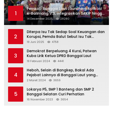
Pemkab Banggai Laut Launching Aplikasi
1
e-Balimang V.3, Integrasikan SAKIP hingga
Satu Data Layanan Publik
14 Desember 2025
28280
Diterpa Isu Tak Sedap Soal Keuangan dan
2
Korupsi, Pemda Balut Sebut Isu Tak
Berdasar
19 Juni 2025
4758
Demokrat Berpeluang 4 Kursi, Patwan
3
Kuba Lirik Ketua DPRD Banggai Laut
19 Februari 2024
4441
Heboh, Selain di Bangkep, Bakal Ada
4
Pejabat Lainnya di Banggai Laut yang
Bakal di Ciduk, Bagini Kata Kapolres!
2 Maret 2024
3659
Lokarya P5, SMP 1 Banteng dan SMP 2
5
Banggai Selatan Curi Perhatian
16 November 2023
3654