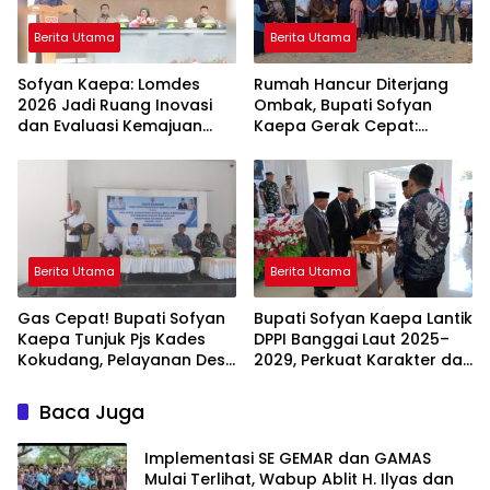
Berita Utama
Berita Utama
Sofyan Kaepa: Lomdes
Rumah Hancur Diterjang
2026 Jadi Ruang Inovasi
Ombak, Bupati Sofyan
dan Evaluasi Kemajuan
Kaepa Gerak Cepat:
Desa
Bantuan Langsung
Diserahkan!
Berita Utama
Berita Utama
Gas Cepat! Bupati Sofyan
Bupati Sofyan Kaepa Lantik
Kaepa Tunjuk Pjs Kades
DPPI Banggai Laut 2025–
Kokudang, Pelayanan Desa
2029, Perkuat Karakter dan
Jangan Sampai Mandek
Nasionalisme Generasi
Muda
Baca Juga
Implementasi SE GEMAR dan GAMAS
Mulai Terlihat, Wabup Ablit H. Ilyas dan